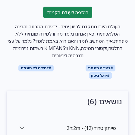
הוספה לעגלת הקניות
העולם היום מתקדם לכיוון יחיד - למידת המכונה והבינה
המלאכותית. כאן אנחנו נלמד מה זו למידה מונחית ללא
מונחית,איך המחשב לומד והאם הוא באמת לומד? נלמד על עצי
החלטה,וקטורי תמיכה,KNN ווK MEANS רשתות נוירוניות
ורגרסיה לינארית
#למידה מונחת
#למידה לא מונחת
#יואל ביטון
נושאים (6)
פייתון טהור (12) - 2h:2m