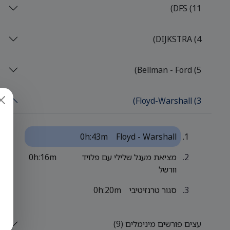
DFS (11)
DIJKSTRA (4)
Bellman - Ford (5)
Floyd-Warshall (3)
0h:43m
Floyd - Warshall
מציאת מעגל שלילי עם פלויד
0h:16m
וורשל
סגור טרנזיטיבי
0h:20m
עצים פורשים מינימלים (9)