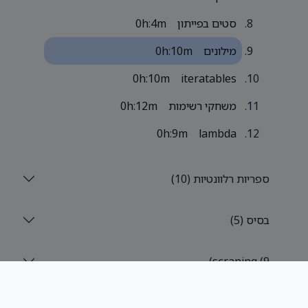
סטים בפייתון
0h:4m
מילונים
0h:10m
0h:10m
iteratables
משחקי רשימות
0h:12m
0h:9m
lambda
ספריות רלוונטיות (10)
בסיס (5)
scraping (9)
נתונים (9)