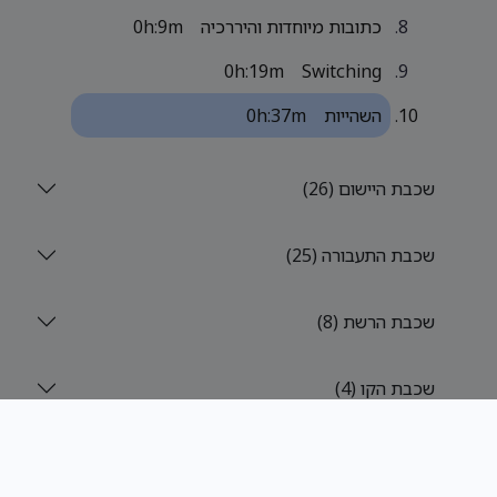
כתובות מיוחדות והיררכיה
0h:9m
0h:19m
Switching
השהייות
0h:37m
שכבת היישום (26)
שכבת התעבורה (25)
שכבת הרשת (8)
שכבת הקו (4)
רשתות תקשורת - תרגולים (9)