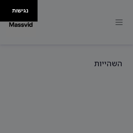
נגישות
השהייות