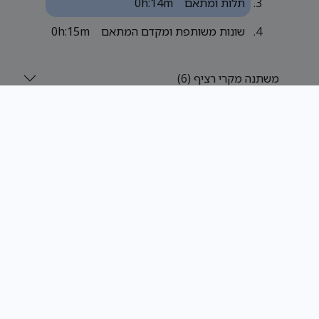
תלות ומתאם
0h:14m
שונות משותפת ומקדם המתאם
0h:15m
משתנה מקרי רציף (6)
Post
View comments
תנאים
עמוד הפייסבוק
סיכומים