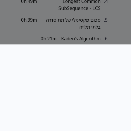
0h:49m
Longest Common
SubSequence - LCS
סכום מקסימלי של תת סדרה
0h:39m
בלתי תלויה
0h:21m
Kaden's Algorithm
0h:4m
Kaden's Algorithm Min sum
sub array
אלגוריתמים חמדניים (4)
אלגוריתמים 2 - תרגולים (11)
אלגוריתמי קירוב (11)