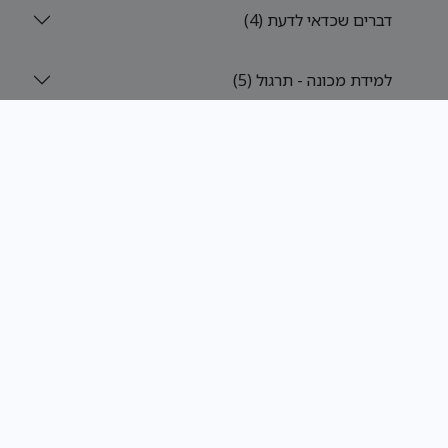
דברים שכדאי לדעת (4)
למידת מכונה - תרגול (5)
Post
View comments
תנאים
עמוד הפייסבוק
סיכומים
Support Email - MassvidContact@gmail.com