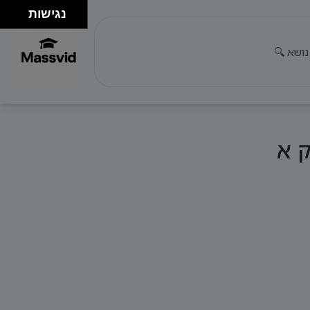
נגישות
ק א