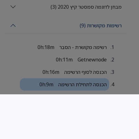
מבחן לדוגמה סמסטר קיץ 2020 (3)
רשימות מקושרות (9)
רשימה מקושרת - הסבר
0h:18m
0h:11m
Getnewnode
הכנסה לסוף הרשימה
0h:16m
הכנסה לתחילת הרשימה
0h:9m
יצירה והדפסה של רשימה
0h:11m
מחיקת איבר ומחיקת רשימה
0h:20m
תרגול רשימות מקושרות - חלק
0h:11m
א