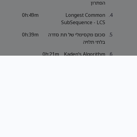
הפתרון
0h:49m
Longest Common
SubSequence - LCS
סכום מקסימלי של תת סדרה
0h:39m
בלתי תלויה
0h:21m
Kaden's Algorithm
0h:4m
Kaden's Algorithm Min sum
sub array
אלגוריתמים חמדניים (4)
אלגוריתמים 2 - תרגולים (11)
אלגוריתמי קירוב (11)